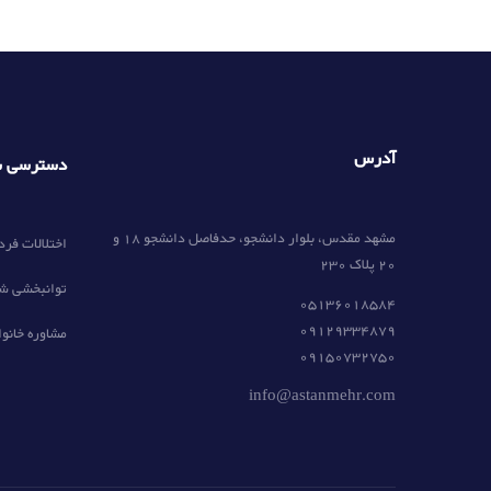
آدرس
دسترسی س
مشهد مقدس، بلوار دانشجو، حدفاصل دانشجو 18 و
اختلالات فرد
20 پلاک 230
توانبخشی ش
05136018584
09129334879
مشاوره خانوا
09150732750
info@astanmehr.com