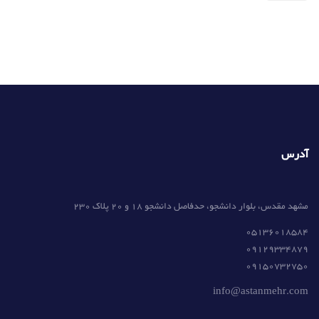
آدرس
مشهد مقدس، بلوار دانشجو، حدفاصل دانشجو 18 و 20 پلاک 230
05136018584
09129334879
09150732750
info@astanmehr.com