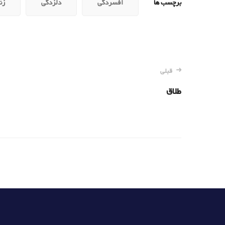
برچسب ها
افسردگی
دلزدگی
زن
ناوبری
قبلی
طلاق
نوشته‌