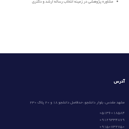
مشاوره پژوهشی در زمینه انتخاب رساله ارشد و دکتری
آدرس
مشهد مقدس، بلوار دانشجو، حدفاصل دانشجو 18 و 20 پلاک 230
05136018584
09129334879
09150732750