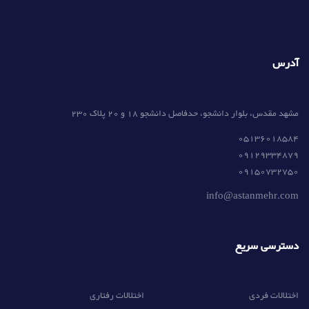
آدرس
مشهد مقدس، بلوار دانشجو، حدفاصل دانشجو 18 و 20 پلاک 230
05136018584
09129334879
09150732750
info@astanmehr.com
دسترسی سریع
اختلالات فردی
اختلالات رفتاری