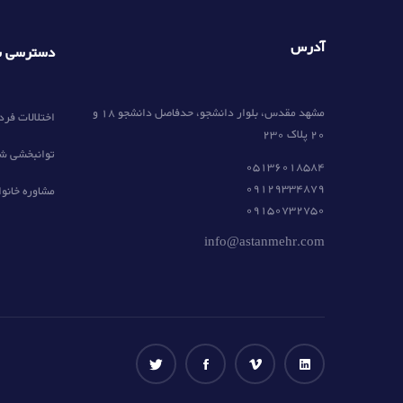
آدرس
دسترسی س
مشهد مقدس، بلوار دانشجو، حدفاصل دانشجو 18 و
اختلالات فرد
20 پلاک 230
توانبخشی ش
05136018584
09129334879
مشاوره خانوا
09150732750
info@astanmehr.com