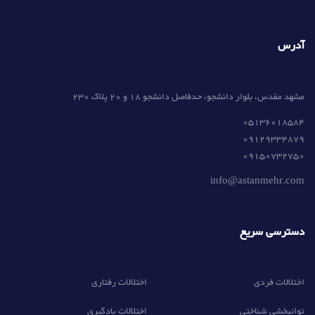
آدرس
مشهد مقدس، بلوار دانشجو، حدفاصل دانشجو 18 و 20 پلاک 230
05136018584
09129334879
09150732750
info@astanmehr.com
دسترسی سریع
اختلالات فردی
اختلالات رفتاری
توانبخشی شناختی
اختلالات یادگیری